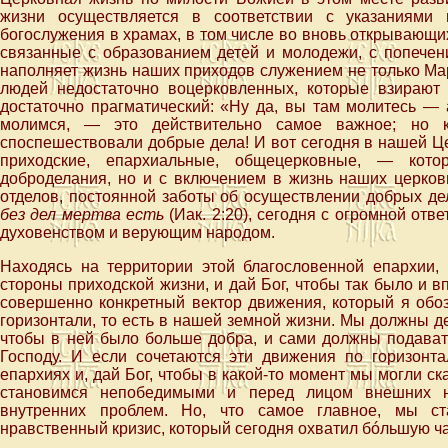
жизни осуществляется в соответствии с указаниями 
богослужения в храмах, в том числе во вновь открывающих
связанные с образованием детей и молодежи, с попечен
наполняет жизнь наших приходов служением не только Мар
людей недостаточно воцерковленных, которые взирают 
достаточно прагматический: «Ну да, вы там молитесь — 
молимся, — это действительно самое важное; но 
споспешествовали добрые дела! И вот сегодня в нашей 
приходские, епархиальные, общецерковные, — кот
доброделания, но и с включением в жизнь наших церков
отделов, постоянной заботы об осуществлении добрых де
без дел мертва есть
(Иак. 2:20), сегодня с огромной от
духовенством и верующим народом.
Находясь на территории этой благословенной епархии, 
стороны приходской жизни, и дай Бог, чтобы так было и вп
совершенно конкретный вектор движения, который я обоз
горизонтали, то есть в нашей земной жизни. Мы должны д
чтобы в ней было больше добра, и сами должны подавать
Господу. И если сочетаются эти движения по горизонт
епархиях и, дай Бог, чтобы в какой-то момент мы могли ск
становимся непобедимыми и перед лицом внешних н
внутренних проблем. Но, что самое главное, мы с
нравственный кризис, который сегодня охватил бóльшую ча