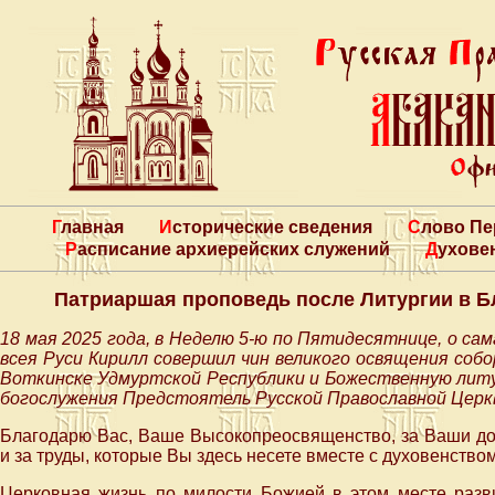
Главная
Исторические сведения
Слово П
Расписание архиерейских служений
Духове
Патриаршая проповедь после Литургии в Б
18 мая 2025 года, в Неделю 5-ю по Пятидесятнице, о с
всея Руси Кирилл совершил чин великого освящения соб
Воткинске Удмуртской Республики и Божественную литу
богослужения Предстоятель Русской Православной Церкв
Благодарю Вас, Ваше Высокопреосвященство, за Ваши доб
и за труды, которые Вы здесь несете вместе с духовенство
Церковная жизнь по милости Божией в этом месте разви