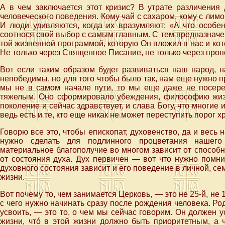
А в чем заключается этот кризис? В утрате различения 
человеческого поведения. Кому чай с сахаром, кому с лимо
И люди удивляются, когда их вразумляют: «А что особен
соотнося свой выбор с самым главным. С тем предназначен
той жизненной программой, которую Он вложил в нас и ко
Не только через Священное Писание, не только через пропо
Вот если таким образом будет развиваться наш народ, н
непобедимы, но для того чтобы было так, нам еще нужно 
мы не в самом начале пути, то мы еще даже не посер
тяжелым. Оно сформировало убеждения, философию жиз
поколение и сейчас здравствует, и слава Богу, что многие 
ведь есть и те, кто еще никак не может переступить порог х
Говорю все это, чтобы епископат, духовенство, да и вес
нужно сделать для подлинного процветания нашего 
материальное благополучие во многом зависит от способн
от состояния духа. Дух первичен — вот что нужно помнит
духовного состояния зависит и его поведение в личной, с
жизни.
Вот почему то, чем занимается Церковь, — это не 25-й, не 1
с чего нужно начинать сразу после рождения человека. Род
усвоить, — это то, о чем мы сейчас говорим. Он должен 
жизни, чтó в этой жизни должно быть приоритетным, а 