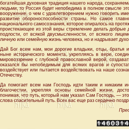
богатейшая духовная традиция нашего народа, сохраняем
людьми, то Россия будет непобедима в полном смысле это
вооружение, о чем с удовлетворением нужно говорить имен
развитие обороноспособности страны. Но самое глав
национального самосознания, которое опиралось на протяж
проистекающее из этой веры стремление делать добрые де
подлости, от всякой двусмысленности, от всякого лицем
личную или семейную жизнь человека, но и надрывает дух
Дай Бог всем нам, мои дорогие владыки, отцы, братья 
ныне исторического момента, укрепляясь в вере, соеди
мировоззрение с глубокой православной верой, создават
оказался бы непобедимым для всяких врагов и супостат
воздействует или пытается воздействовать на наше созна
Отечеству.
Да помогает всем нам Господь идти таким и никаким ин
благочестии, укрепляя основы семейной жизни, дост
понимая, что путь, который нам указал Сам Господь, — э
слова спасительный путь. Всех вас еще раз сердечно позд
Прес