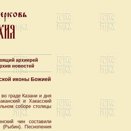
авящий архиерей
Архив новостей
нской иконы Божией
во граде Казани и дня
аканский и Хакасский
льном соборе столицы
нский чин составили
 (Рыбин). Песнопения