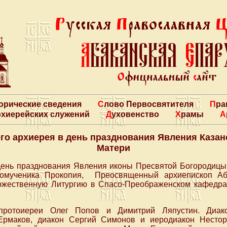
торические сведения
Слово Первосвятителя
Пр
архиерейских служений
Духовенство
Храмы
о архиерея в день празднования Явления Каза
Матери
 день празднования Явления иконы Пресвятой Богородицы 
комученика Прокопия, Преосвященный архиепископ Аб
жественную Литургию в Спасо-Преображенском кафедра
протоиереи Олег Попов и Димитрий Ляпустин. Диако
Ермаков, диакон Сергий Симонов и иеродиакон Нестор