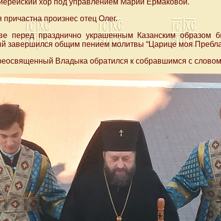
иерейский хор под управлением Марии Ермаковой.
 причастна произнес отец Олег.
ве перед празднично украшенным Казанским образом 
ый завершился общим пением молитвы “Царице моя Пребла
Преосвященный Владыка обратился к собравшимся с словом