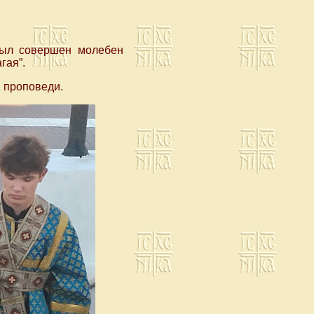
был совершен молебен
гая”.
 проповеди.