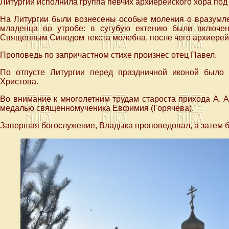
Литургии исполнила группа певчих архиерейского хора по
На Литургии были вознесены особые моления о вразум
младенца во утробе: в сугубую ектению были включе
Священным Синодом текста молебна, после чего архиерей
Проповедь по запричастном стихе произнес отец Павел.
По отпусте Литургии перед праздничной иконой было
Христова.
Во внимание к многолетним трудам староста прихода А. 
медалью священномученика Евфимия (Горячева).
Завершая богослужение, Владыка проповедовал, а затем 