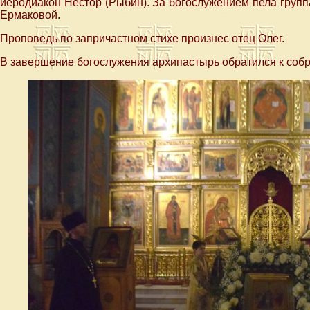
иеродиакон Нестор (Рыбин). За богослужением пела груп
Ермаковой.
Проповедь по запричастном стихе произнес отец Олег.
В завершение богослужения архипастырь обратился к собр