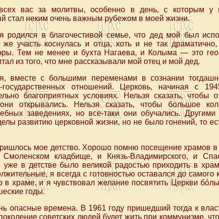
всех вас за молитвы, особенно в день, с которым у
й стал неким очень важным рубежом в моей жизни.
 я родился в благочестивой семье, что дед мой был ис
 же участь коснулась и отца, хоть и не так драматично,
ры. Тем не менее и бухта Нагаева, и Колыма — это гео
итал из того, что мне рассказывали мой отец и мой дед.
я, вместе с большими переменами в сознании тогдашн
о-государственных отношений. Церковь, начиная с 194
ельно благоприятных условиях. Нельзя сказать, чтобы 
 они открывались. Нельзя сказать, чтобы большое кол
ебных заведениях, но все-таки они обучались. Другими
елы развитию церковной жизни, но не было гонений, то ест
пришлось мое детство. Хорошо помню посещение храмов в
Смоленском кладбище, и Князь-Владимирского, и Спас
 уже в детстве было великой радостью приходить в храм
лжительные, я всегда с готовностью оставался до самого 
о в храме, и я чувствовал желание посвятить Церкви бόл
шеские годы.
нь опасные времена. В 1961 году пришедший тогда к вла
поколение советских людей будет жить при коммунизме, что