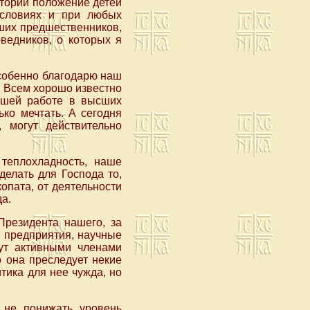
стории положение детей
условиях и при любых
ших предшественников,
ведников, о которых я
Особенно благодарю наш
. Всем хорошо известно
нашей работе в высших
ко мечтать. А сегодня
, могут действительно
теплохладность, наше
делать для Господа то,
копата, от деятельности
да.
Президента нашего, за
 предприятия, научные
нут активными членами
о она преследует некие
тика для нее чужда, но
 не понижать уровень