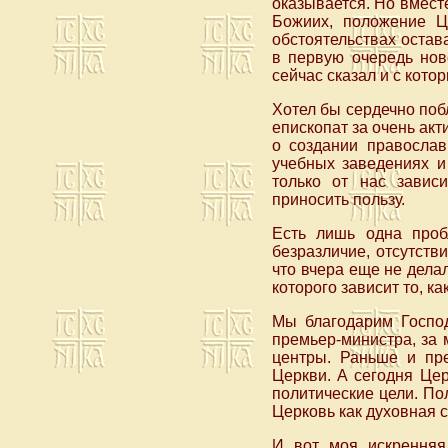
оказывается. Но вмест
Божиих, положение Ц
обстоятельствах оста
в первую очередь нов
сейчас сказал и с кото
Хотел бы сердечно поб
епископат за очень ак
о создании православ
учебных заведениях и
только от нас зависи
приносить пользу.
Есть лишь одна проб
безразличие, отсутств
что вчера еще не делал
которого зависит то, к
Мы благодарим Господ
премьер-министра, за
центры. Раньше и пре
Церкви. А сегодня Цер
политические цели. По
Церковь как духовная с
И вот моя искренняя