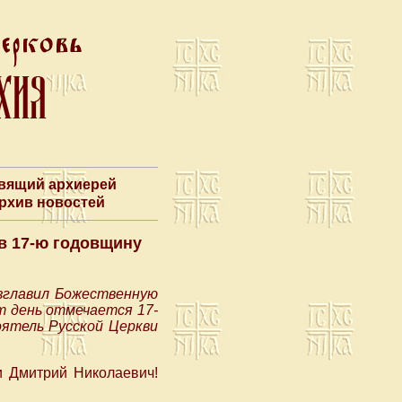
авящий архиерей
Архив новостей
в 17-ю годовщину
озглавил Божественную
т день отмечается 17-
ятель Русской Церкви
 Дмитрий Николаевич!