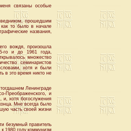
 меня связаны особые
поведником, прошедшим
 как то было в начале
графические названия,
его вождя, произошла
5-го и до 1961 года,
открывалось множество
ичество семинаристов
 словами, хотя и были
ь в это время никто не
 тогдашнем Ленинграде
о-Преображенского, и
, и, хотя богослужения
конца. Мне всегда было
ьшую часть своей жизни
сти безумный правитель
 к 1980 году коммунизм