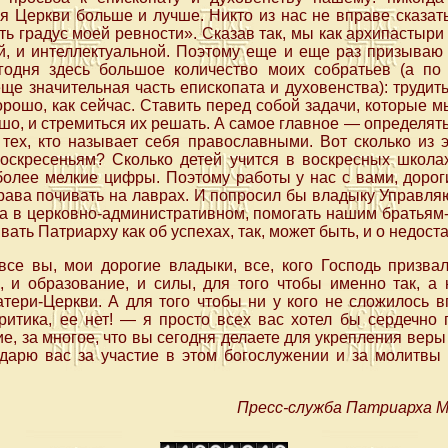
я Церкви больше и лучше. Никто из нас не вправе сказать
ь градус моей ревности». Сказав так, мы как архипастыри 
й, и интеллектуальной. Поэтому еще и еще раз призываю 
егодня здесь большое количество моих собратьев (а п
е значительная часть епископата и духовенства): трудитьс
орошо, как сейчас. Ставить перед собой задачи, которые м
рошо, и стремиться их решать. А самое главное — определят
 тех, кто называет себя православными. Вот сколько из 
воскресеньям? Сколько детей учится в воскресных школа
более мелкие цифры. Поэтому работы у нас с вами, дорог
права почивать на лаврах. И попросил бы владыку Управля
 а в церковно-административном, помогать нашим братьям
ть Патриарху как об успехах, так, может быть, и о недоста
все вы, мои дорогие владыки, все, кого Господь призва
, и образование, и силы, для того чтобы именно так, а 
ери-Церкви. А для того чтобы ни у кого не сложилось в
критика, ее нет! — я просто всех вас хотел бы сердечно
ие, за многое, что вы сегодня делаете для укрепления вер
одарю вас за участие в этом богослужении и за молитвы 
Пресс-служба Патриарха Мо