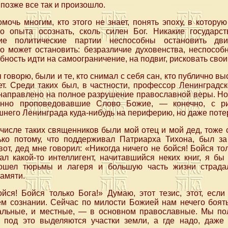
позже все так и произошло.
мочь многим, кто этого не знает, понять эпоху, в котору
о опыта осознать, сколь силен Бог. Никакие государс
кие политические партии неспособны остановить дви
о может остановить: безразличие духовенства, неспособн
бность идти на самоограничение, на подвиг, рисковать сво
я говорю, были и те, кто снимал с себя сан, кто публично в
ет. Среди таких был, в частности, профессор Ленинградс
 направлено на полное разрушение православной веры. Н
енно проповедовавшие Слово Божие, — конечно, с р
него Ленинграда куда-нибудь на периферию, но даже потер
 числе таких священников были мой отец и мой дед, тож
ко потому, что поддерживал Патриарха Тихона, был з
вот, дед мне говорил: «Никогда ничего не бойся! Бойся то
ал какой-то интеллигент, начитавшийся неких книг, я бы
рошел тюрьмы и лагеря и большую часть жизни страдал
памяти.
йся! Бойся только Бога!» Думаю, этот тезис, этот, если
м сознании. Сейчас по милости Божией нам нечего боять
ральные, и местные, — в основном православные. Мы п
, под это выделяются участки земли, а где надо, даж