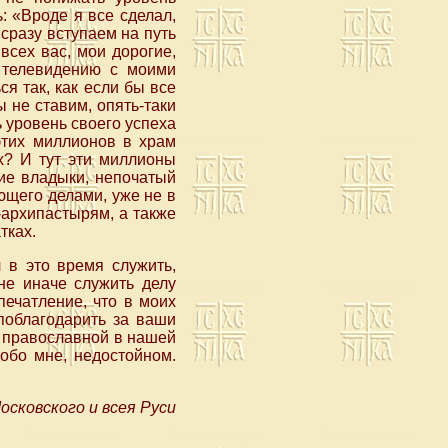
: «Вроде я все сделал,
сразу вступаем на путь
всех вас, мои дорогие,
о телевидению с моими
я так, как если бы все
ы не ставим, опять-таки
ь уровень своего успеха
этих миллионов в храм
х? И тут эти миллионы
ие владыки, непочатый
ющего делами, уже не в
-архипастырям, а также
тках.
л в это время служить,
не иначе служить делу
печатление, что в моих
 поблагодарить за ваши
ы православной в нашей
обо мне, недостойном.
сковского и всея Руси