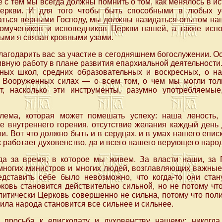
е с тем мы всегда должны помнить о том, как менялось в и
еркви. И для того чтобы быть способными в любых 
ваться верными Господу, мы должны назидаться опытом на
омучеников и исповедников Церкви нашей, а также испо
рыми я связан кровными узами.
лагодарить вас за участие в сегодняшнем богослужении. 
тивную работу в плане развития епархиальной деятельности
ных школ, средних образовательных и воскресных, о 
 Вооруженных силах — о всем том, о чем мы могли толь
т, насколько эти инструменты, разумно употребляемые
лема, которая может помешать успеху: наша леность, 
ие внутреннего горения, отсутствие желания каждый день 
и. Вот что должно быть и в сердцах, и в умах нашего епис
ак работает духовенство, да и всего нашего верующего наро
а за время, в которое мы живем. За власти наши, за 
 многих министров и многих людей, возглавляющих важные
дставить себе было невозможно, что когда-то они ста
ковь становится действительно сильной, но не потому чт
литически Церковь совершенно не сильна, потому что поли
ила народа становится все сильнее и сильнее.
 просьба к епископату и духовенству нашему: никогда