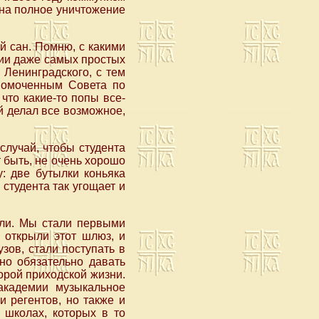
 на полное уничтожение
й сан. Помню, с какими
нии даже самых простых
Ленинградского, с тем
лномоченным Совета по
что какие-то попы все-
й делал все возможное,
случай, чтобы студента
 быть, не очень хорошо
у: две бутылки коньяка
 студента так угощает и
али. Мы стали первыми
открыли этот шлюз, и
зов, стали поступать в
но обязательно давать
орой приходской жизни.
академии музыкальное
и регентов, но также и
 школах, которых в то