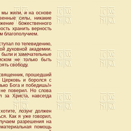
ю мы жили, и на основе
твенные силы, никакие
жение божественного
ость хранить верность
им благополучием.
ыступал по телевидению,
кой духовной академии.
о были и замечательные
иском не только быть
ять свободу.
е священник, прошедший
а Церковь и боролся с
лько Бога и победишь!»
 не поверил. Но слова
 за Христа, навсегда
 хотите, лозунг должен
ся. Как я уже говорил,
олучаем разрешения на
е материальная помощь