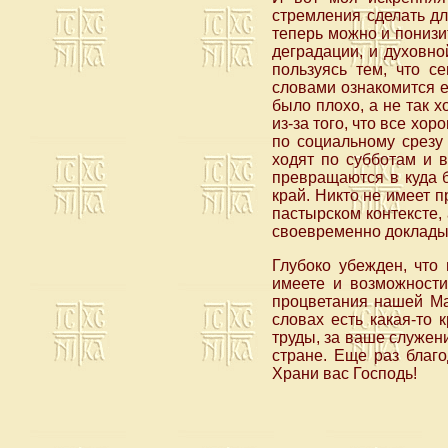
стремления сделать дл
теперь можно и понизит
деградации, и духовно
пользуясь тем, что с
словами ознакомится ещ
было плохо, а не так х
из-за того, что все хо
по социальному срезу
ходят по субботам и 
превращаются в куда 
край. Никто не имеет 
пастырском контексте,
своевременно докладыва
Глубоко убежден, что 
имеете и возможности
процветания нашей Мат
словах есть какая-то 
труды, за ваше служен
стране. Еще раз благ
Храни вас Господь!