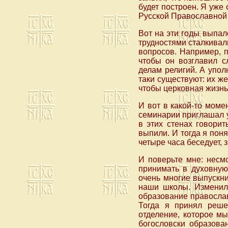
будет построен. Я уже
Русской Православной
Вот на эти годы выпал
трудностями сталкивал
вопросов. Например, 
чтобы он возглавил с
делам религий. А упол
таки существуют: их же
чтобы церковная жизнь
И вот в какой-то моме
семинарии приглашал у
в этих стенах говорит
выпили. И тогда я поня
четыре часа беседует, з
И поверьте мне: несм
принимать в духовну
очень многие выпускни
наши школы. Изменилс
образование православ
Тогда я принял реше
отделение, которое мы
богословски образова