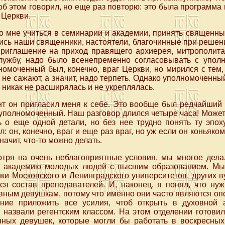
 об этом говорил, но еще раз повторю: это была программа
 Церкви.
о мне учиться в семинарии и академии, принять священны
ись наши священники, настоятели, благочинные при реше
приглашение на приход правящего архиерея, митрополита 
лужбу, надо было всенепременно согласовывать с упо
номоченный был, конечно, враг Церкви, но мирился с тем, 
 не сажают, а значит, надо терпеть. Однако уполномоченны
 никак не расширялась и не укреплялась.
нт он пригласил меня к себе. Это вообще был редчайший 
полномоченный. Наш разговор длился четыре часа! Может
ь о еще одной детали, но без нее трудно понять ту эпох
л: он, конечно, враг и еще раз враг, но уж если он коньяком
начит, что-то можно делать.
отря на очень неблагоприятные условия, мы многое дел
ю академию молодых людей с высшим образованием. Мы 
ки Московского и Ленинградского университетов, других ву
я состав преподавателей. И, наконец, я понял, что нуж
ным девушкам, потому что именно они часто являются оп
ние приложить все усилия, чтоб открыть в духовной 
 назвали регентским классом. На этом отделении готовил
нных девушек, которые могли бы работать в воскресных