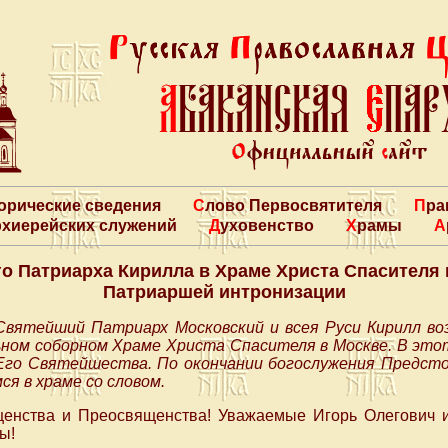
торические сведения
Слово Первосвятителя
Пр
архиерейских служений
Духовенство
Храмы
о Патриарха Кирилла в Храме Христа Спасителя 
Патриаршей интронизации
Святейший Патриарх Московский и всея Руси Кирилл в
ном соборном Храме Христа Спасителя в Москве. В это
Его Святейшества. По окончании богослужения Предсто
я в храме со словом.
енства и Преосвященства! Уважаемые Игорь Олегович и
ы!