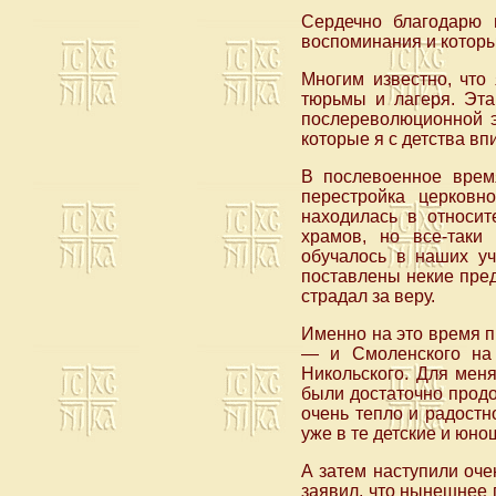
Сердечно благодарю 
воспоминания и которы
Многим известно, что
тюрьмы и лагеря. Эта
послереволюционной э
которые я с детства вп
В послевоенное врем
перестройка церковн
находилась в относит
храмов, но все-таки
обучалось в наших уч
поставлены некие пред
страдал за веру.
Именно на это время 
— и Смоленского на 
Никольского. Для меня
были достаточно продо
очень тепло и радостн
уже в те детские и юно
А затем наступили оче
заявил, что нынешнее 