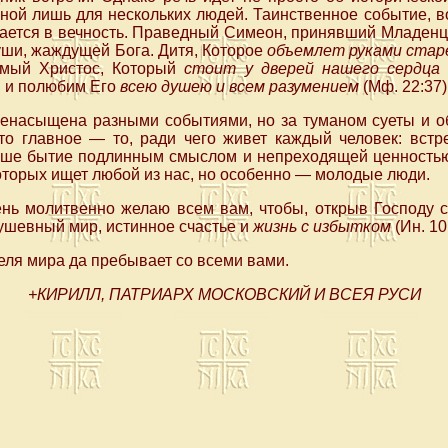
ной лишь для нескольких людей. Таинственное событие, 
ается в вечность. Праведный Симеон, принявший Младенц
уши, жаждущей Бога. Дитя, Которое
объемлет руками стар
амый Христос, Который
стоит у дверей нашего сердца
м и полюбим Его
всею душею и всем разумением
(Мф. 22:37)
енасыщена разными событиями, но за туманом суеты и о
Это главное — то, ради чего живет каждый человек: встр
аше бытие подлинным смыслом и непреходящей ценностью,
оторых ищет любой из нас, но особенно — молодые люди.
ень молитвенно желаю всем вам, чтобы, открыв Господу с
ушевный мир, истинное счастье и
жизнь с избытком
(Ин. 10
ля мира да пребывает со всеми вами.
+КИРИЛЛ, ПАТРИАРХ МОСКОВСКИЙ И ВСЕЯ РУСИ