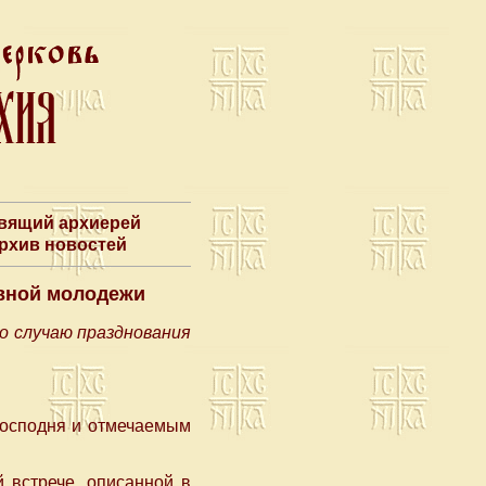
авящий архиерей
Архив новостей
вной молодежи
о случаю празднования
Господня и отмечаемым
й встрече, описанной в