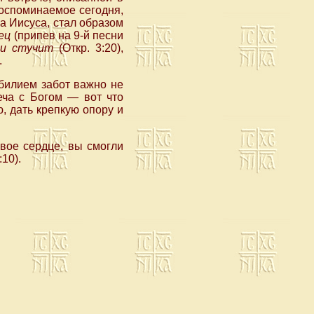
воспоминаемое сегодня,
а Иисуса, стал образом
ец
(припев на 9-й песни
 и стучит
(Откр. 3:20),
.
билием забот важно не
еча с Богом — вот что
 дать крепкую опору и
вое сердце, вы смогли
:10).