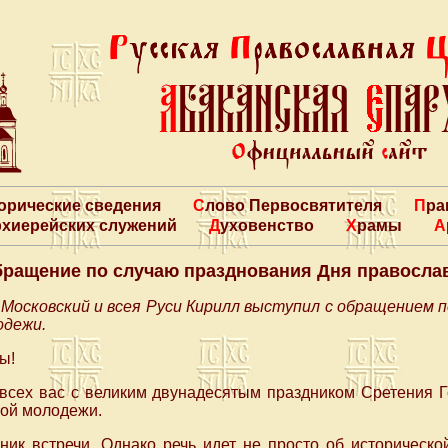
торические сведения
Слово Первосвятителя
Пр
архиерейских служений
Духовенство
Храмы
бращение по случаю празднования Дня правосла
осковский и всея Руси Кирилл выступил с обращением п
одежи.
ы!
всех вас с великим двунадесятым праздником Сретения 
ой молодежи.
ик встречи. Однако речь идет не просто об историческо