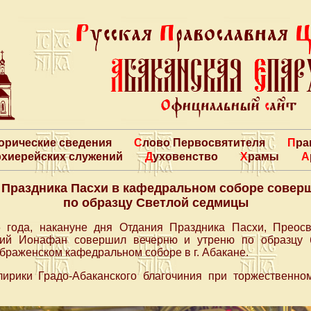
торические сведения
Слово Первосвятителя
Пр
архиерейских служений
Духовенство
Храмы
 Праздника Пасхи в кафедральном соборе совер
по образцу Светлой седмицы
 года, накануне дня Отдания Праздника Пасхи, Преос
кий Ионафан совершил вечерню и утреню по образцу 
раженском кафедральном соборе в г. Абакане.
ирики Градо-Абаканского благочиния при торжественно