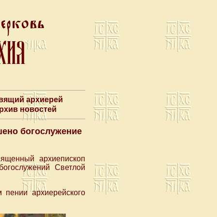
авящий архиерей
Архив новостей
шено богослужение
вященный архиепископ
богослужений Светлой
м пении архиерейского