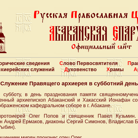
торические сведения
Слово Первосвятителя
Пр
архиерейских служений
Духовенство
Храмы
Служение Правящего архиерея в субботний день
 субботу, в день празднования памяти священномучен
щенный архиепископ Абаканский и Хакасский Ионафан с
браженском кафедральном соборе в г. Абакане.
протоиерей Олег Попов и священник Павел Кузьмин. 
н Андрей Ермаков, диаконы Сергий Симонов, Владислав Б
Рыбин).
щением мирян произнес отец Олег.