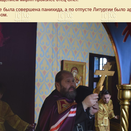
 была совершена панихида, а по отпусте Литургии былo а
вом.