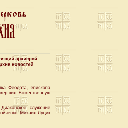
авящий архиерей
Архив новостей
ика Феодота, епископа
овершил Божественную
Диаконское служение
ойченко, Михаил Луцик