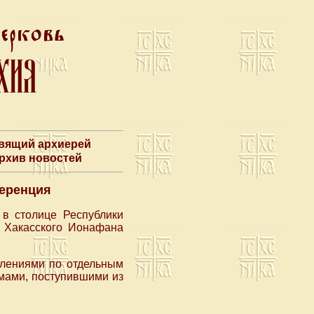
авящий архиерей
Архив новостей
ференция
 в столице Республики
и Хакасского Ионафана
лениями по отдельным
мами, поступившими из