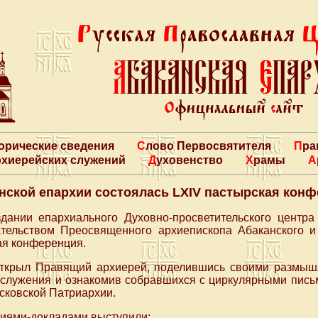
торические сведения
Слово Первосвятителя
Пр
архиерейских служений
Духовенство
Храмы
нской епархии состоялась LXIV пастырская кон
дании епархиального Духовно-просветительского центра
тельством Преосвященного архиепископа Абаканского 
ая конференция.
открыл Правящий архиерей, поделившись своими размыш
 служения и ознакомив собравшихся с циркулярными пись
сковской Патриархии.
циями-докладами выступили: