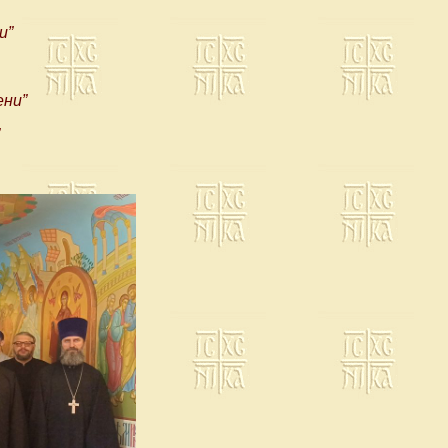
и”
ени”