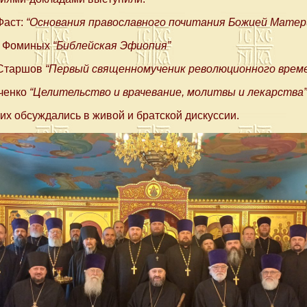
Фаст:
“Основания православного почитания Божией Матер
р Фоминых
“Библейская Эфиопия”
 Старшов
“Первый священномученик революционного врем
ченко
“Целительство и врачевание, молитвы и лекарства”
 обсуждались в живой и братской дискуссии.