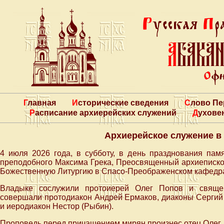
Главная
Исторические сведения
Слово П
Расписание архиерейских служений
Духове
Архиерейское служение в
4 июля 2026 года, в субботу, в день празднования пам
преподобного Максима Грека, Преосвященный архиеписко
Божественную Литургию в Спасо-Преображенском кафедрал
Владыке сослужили протоиерей Олег Попов и священ
совершали протодиакон Андрей Ермаков, диаконы Сергий
и иеродиакон Нестор (Рыбин).
Проповедь перед причащением мирян произнес отец Олег.