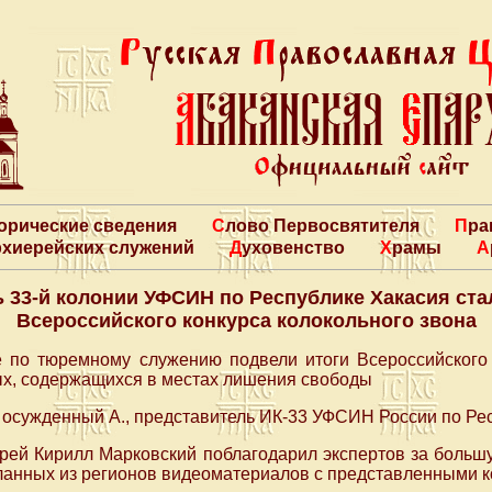
торические сведения
Слово Первосвятителя
Пр
архиерейских служений
Духовенство
Храмы
 33-й колонии УФСИН по Республике Хакасия ст
Всероссийского конкурса колокольного звона
 по тюремному служению подвели итоги Всероссийского 
ых, содержащихся в местах лишения свободы
 осужденный А., представитель ИК-33 УФСИН России по Ре
рей Кирилл Марковский поблагодарил экспертов за больш
ланных из регионов видеоматериалов с представленными 