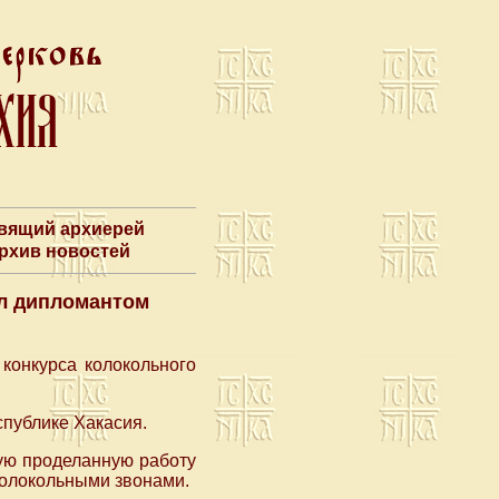
авящий архиерей
Архив новостей
ал дипломантом
конкурса колокольного
спублике Хакасия.
ую проделанную работу
колокольными звонами.