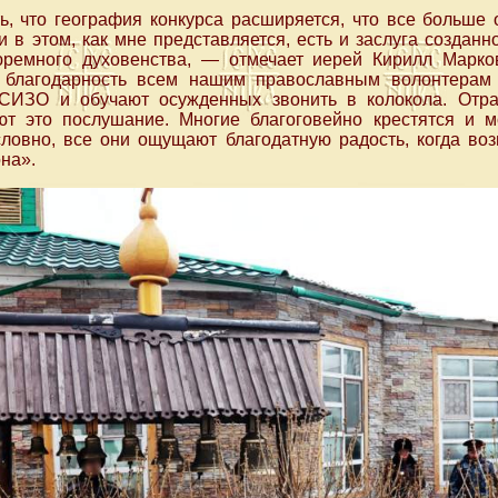
ь, что география конкурса расширяется, что все больше
 и в этом, как мне представляется, есть и заслуга создан
юремного духовенства, — отмечает иерей Кирилл Марк
 благодарность всем нашим православным волонтерам
СИЗО и обучают осужденных звонить в колокола. Отрад
ют это послушание. Многие благоговейно крестятся и м
словно, все они ощущают благодатную радость, когда воз
на».