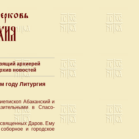
авящий архиерей
Архив новостей
м году Литургия
хиепископ Абаканский и
азительными в Спасо-
освященных Даров. Ему
 соборное и городское