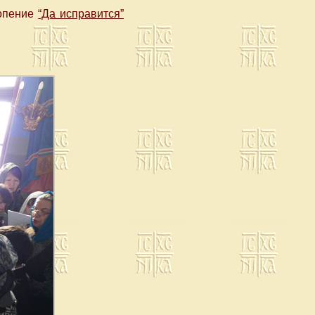
нопение
“Да исправится”