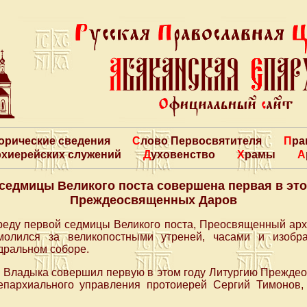
торические сведения
Слово Первосвятителя
Пр
архиерейских служений
Духовенство
Храмы
 седмицы Великого поста совершена первая в это
Преждеосвященных Даров
среду первой седмицы Великого поста, Преосвященный ар
олился за великопостными утреней, часами и изобр
ральном соборе.
Владыка совершил первую в этом году Литургию Прежде
епархиального управления протоиерей Сергий Тимонов,