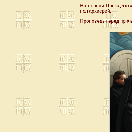
На первой Преждеосвя
пел архиерей.
Проповедь перед прича