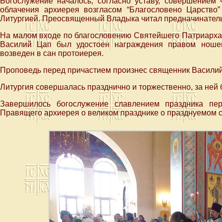
Богослужение началось, согласно уставу, совершением 
облачения архиерея возгласом “Благословено Царство
Литургией. Преосвященный Владыка читал предначинател
На малом входе по благословению Святейшего Патриарха 
Василий Цап был удостоен награждения правом ноше
возведен в сан протоиерея.
Проповедь перед причастием произнес священник Василий
Литургия совершалась празднично и торжественно, за ней
Завершилось богослужение славлением праздника пе
Правящего архиерея о великом празднике о празднуемом 