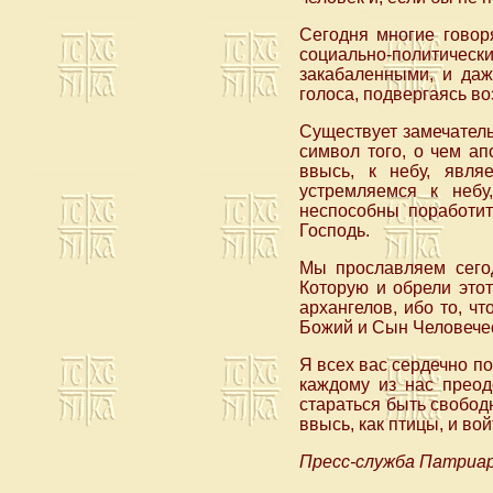
Сегодня многие говор
социально-политичес
закабаленными, и даж
голоса, подвергаясь в
Существует замечатель
символ того, о чем ап
ввысь, к небу, явл
устремляемся к небу
неспособны поработит
Господь.
Мы прославляем сего
Которую и обрели это
архангелов, ибо то, ч
Божий и Сын Человечес
Я всех вас сердечно п
каждому из нас преод
стараться быть свободн
ввысь, как птицы, и во
Пресс-служба Патриар