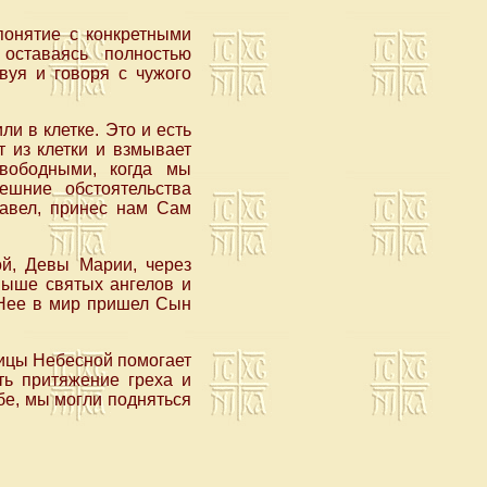
понятие с конкретными
 оставаясь полностью
вуя и говоря с чужого
и в клетке. Это и есть
т из клетки и взмывает
вободными, когда мы
ешние обстоятельства
Павел, принес нам Сам
й, Девы Марии, через
выше святых ангелов и
з Нее в мир пришел Сын
рицы Небесной помогает
ть притяжение греха и
бе, мы могли подняться