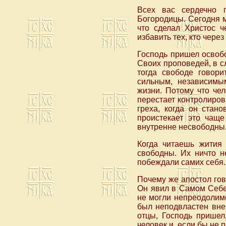
Всех вас сердечно 
Богородицы. Сегодня м
что сделал Христос ч
избавить тех, кто через
Господь пришел освобо
Своих проповедей, в с
тогда свободе говори
сильным, независимы
жизни. Потому что чел
перестает контролирова
греха, когда он стан
проистекает это чаще
внутренне несвободны
Когда читаешь жития 
свободны. Их ничто н
побеждали самих себя.
Почему же апостол гов
Он явил в Самом Себе 
не могли непреодолимо
был неподвластен вне
отцы, Господь пришел
человек и, если бы не 