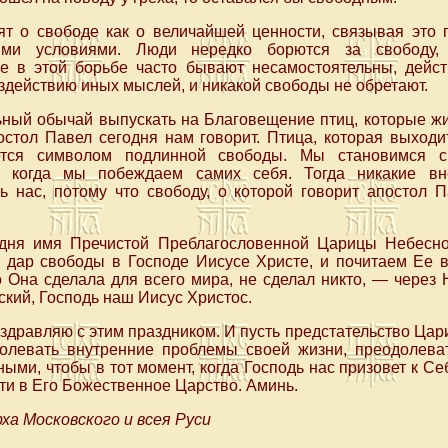
ят о свободе как о величайшей ценности, связывая это 
кими условиями. Люди нередко борются за свободу,
е в этой борьбе часто бывают несамостоятельны, дейст
оздействию иных мыслей, и никакой свободы не обретают.
ный обычай выпускать на Благовещение птиц, которые жил
остол Павел сегодня нам говорит. Птица, которая выходи
яется символом подлинной свободы. Мы становимся с
, когда мы побеждаем самих себя. Тогда никакие вн
ь нас, потому что свободу, о которой говорит апостол 
дня имя Пречистой Преблагословенной Царицы Небесно
т дар свободы в Господе Иисусе Христе, и почитаем Ее 
то Она сделала для всего мира, не сделал никто, — чере
кий, Господь наш Иисус Христос.
оздравляю с этим праздником. И пусть предстательство Ца
олевать внутренние проблемы своей жизни, преодолева
ыми, чтобы в тот момент, когда Господь нас призовет к Се
йти в Его Божественное Царство. Аминь.
ха Московского и всея Руси