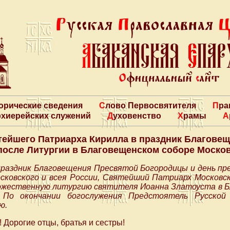
торические сведения
Слово Первосвятителя
Пр
архиерейских служений
Духовенство
Храмы
ейшего Патриарха Кирилла в праздник Благове
осле Литургии в Благовещенском соборе Моско
в праздник Благовещения Пресвятой Богородицы и день п
сковского и всея России, Святейший Патриарх Московск
ожественную литургию святителя Иоанна Златоуста в 
. По окончании богослужения Предстоятель Русской
ю.
Дорогие отцы, братья и сестры!