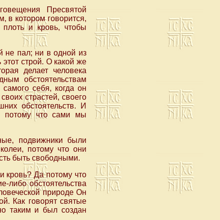
говещения Пресвятой
, в котором говорится,
 плоть и кровь, чтобы
 не пал; ни в одной из
этот строй. О какой же
торая делает человека
дным обстоятельствам
 самого себя, когда он
своих страстей, своего
шних обстоятельств. И
 а потому что сами мы
бные, подвижники были
колеи, потому что они
сть быть свободными.
и кровь? Да потому что
ие-либо обстоятельства
еловеческой природе Он
й. Как говорят святые
но таким и был создан