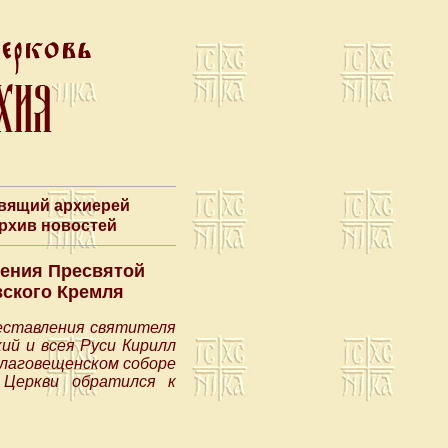
авящий архиерей
Архив новостей
щения Пресвятой
вского Кремля
реставления святителя
ий и всея Руси Кирилл
Благовещенском соборе
 Церкви обратился к