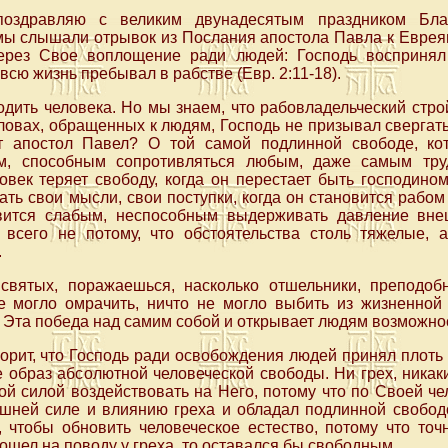
поздравляю с великим двунадесятым праздником Бла
ы слышали отрывок из Послания апостола Павла к Евреям
ерез Свое воплощение ради людей: Господь воспринял
 всю жизнь пребывал в рабстве (Евр. 2:11-18).
дить человека. Но мы знаем, что рабовладельческий строй
ловах, обращенных к людям, Господь не призывал свергать 
т апостол Павел? О той самой подлинной свободе, ко
м, способным сопротивляться любым, даже самым тру
овек теряет свободу, когда он перестает быть господином
ть свои мысли, свои поступки, когда он становится рабом 
овится слабым, неспособным выдерживать давление вне
 всего не потому, что обстоятельства столь тяжелые,
.
святых, поражаешься, насколько отшельники, преподо
е могло омрачить, ничто не могло выбить из жизненной 
 Эта победа над самим собой и открывает людям возможно
орит, что Господь ради освобождения людей принял плоть 
образ абсолютной человеческой свободы. Ни грех, никак
й силой воздействовать на Него, потому что по Своей ч
шней силе и влиянию греха и обладал подлинной свободо
, чтобы обновить человеческое естество, потому что точ
пошел на поводу у греха, то оставался бы свободным.