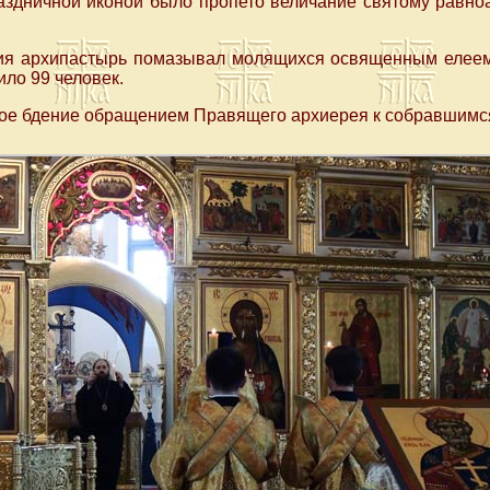
аздничной иконой было пропето величание святому равно
ия архипастырь помазывал молящихся освященным елее
ло 99 человек.
е бдение обращением Правящего архиерея к собравшимс