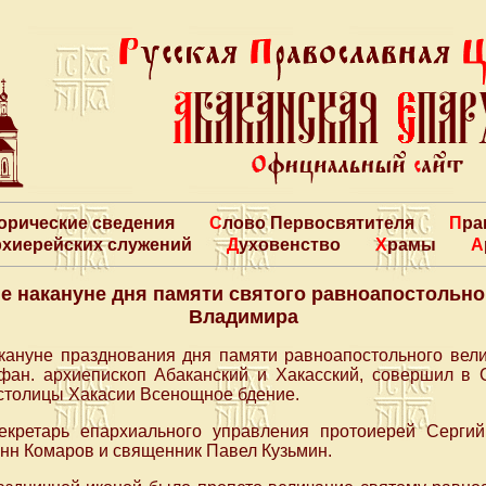
торические сведения
Слово Первосвятителя
Пр
архиерейских служений
Духовенство
Храмы
 накануне дня памяти святого равноапостольно
Владимира
акануне празднования дня памяти равноапостольного вели
ан. архиепископ Абаканский и Хакасский, совершил в 
столицы Хакасии Всенощное бдение.
екретарь епархиального управления протоиерей Сергий
нн Комаров и священник Павел Кузьмин.