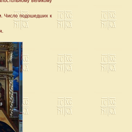
апостольному великому
м. Число подошедших к
я.