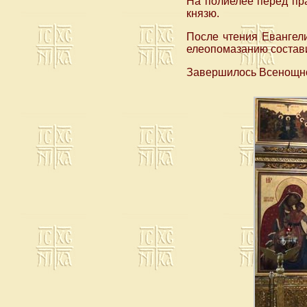
На полиелее перед пр
князю.
После чтения Евангел
елеопомазанию состави
Завершилось Всенощно