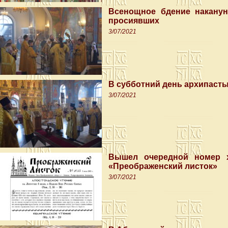
Всенощное бдение наканун
просиявших
3/07/2021
В субботний день архипаст
3/07/2021
Вышел очередной номер х
«Преображенский листок»
3/07/2021